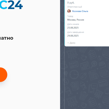
С
24
латно