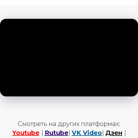
Смотреть на других платформах:
Youtube
|
Rutube
|
VK Video
|
Дзен
|