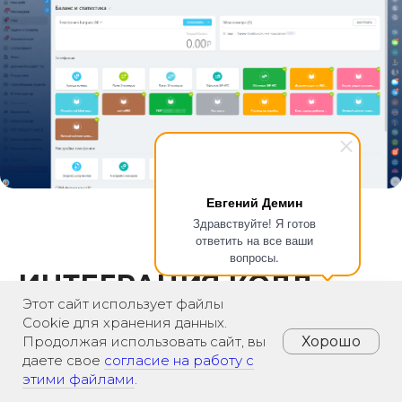
Евгений Демин
Здравствуйте! Я готов
ответить на все ваши
вопросы.
ИНТЕГРАЦИЯ КОЛЛ-
Этот сайт использует файлы
ТРЕКИНГА
Cookie для хранения данных.
Хорошо
С
БИТРИКС
24
ПОД
Продолжая использовать сайт, вы
даете свое
согласие на работу с
КЛЮЧ
этими файлами
.