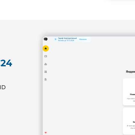
С
24
ID