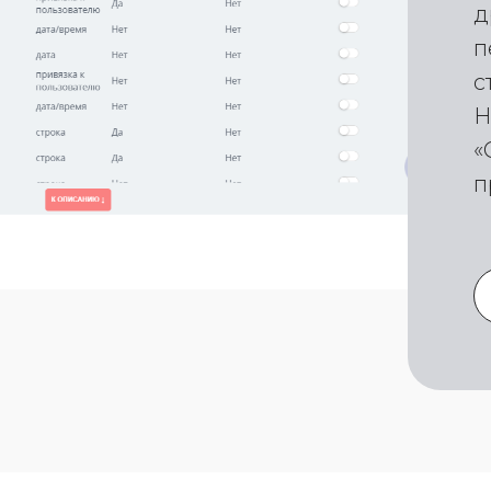
д
п
с
Н
«
п