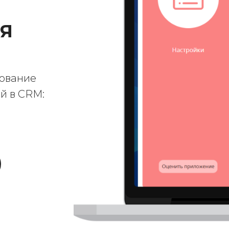
Я
ование
й в CRM: