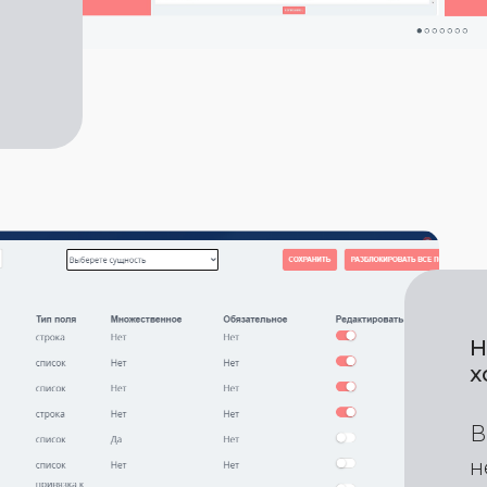
Н
х
В
н