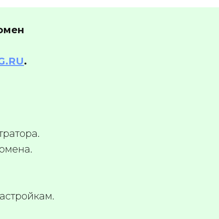
домен
G.RU
.
тратора.
омена.
астройкам.