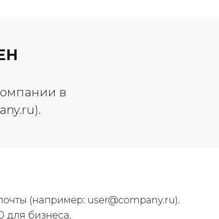
ЕН
компании в
any.ru
).
почты (например:
user@company.ru
).
 для бизнеса.