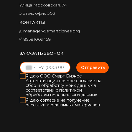
Интегратор
Битрикс
24
Автоматизация,
web-разработка,
техподдержка, лицензии
ГДЕ МЫ НАХОДИМСЯ
Россия, город Пенза
Улица Московская, 74
3 этаж, офис 303
КОНТАКТЫ
manager@smartbiznes.org
89581009458