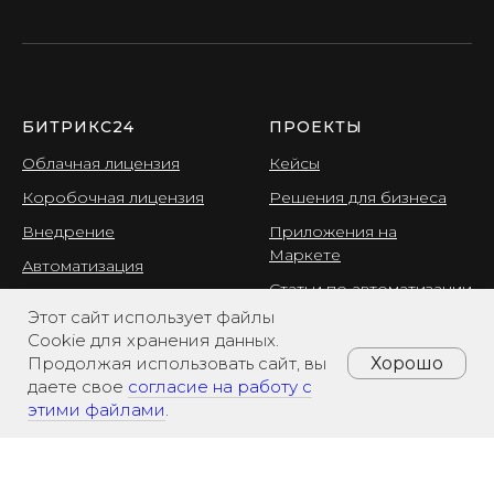
ЗАКАЗАТЬ ЗВОНОК
+7
Отправить
Я даю ООО Смарт Бизнес
Автоматизация прямое согласие на
сбор и обработку моих данных в
соответствии с
политикой
обработки персональных данных
Я даю
согласие
на получение
рассылки и рекламных материалов
Этот сайт использует файлы
Cookie для хранения данных.
Хорошо
Продолжая использовать сайт, вы
даете свое
согласие на работу с
этими файлами
.
БИТРИКС24
ПРОЕКТЫ
Облачная лицензия
Кейсы