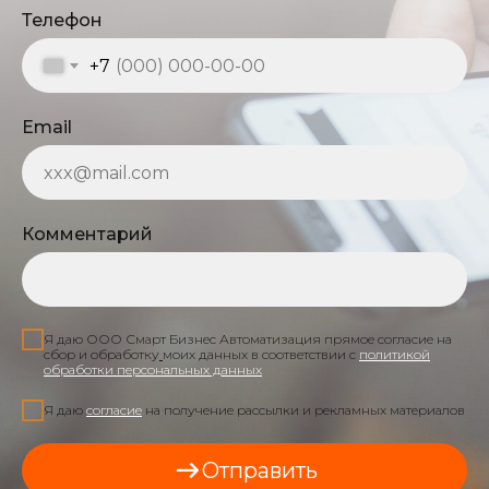
Телефон
+7
Email
Комментарий
Я даю ООО Смарт Бизнес Автоматизация прямое согласие на
сбор и обработку
моих данных в соответствии с
политикой
обработки персональных данных
Я даю
согласие
на получение рассылки и рекламных материалов
Отправить