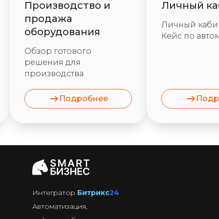
Производство и
Личный ка
продажа
Личный кабин
оборудования
Кейс по авто
Обзор готового
решения для
производства
Подробнее
Подр
Интегратор
Битрикс
24
Автоматизация,