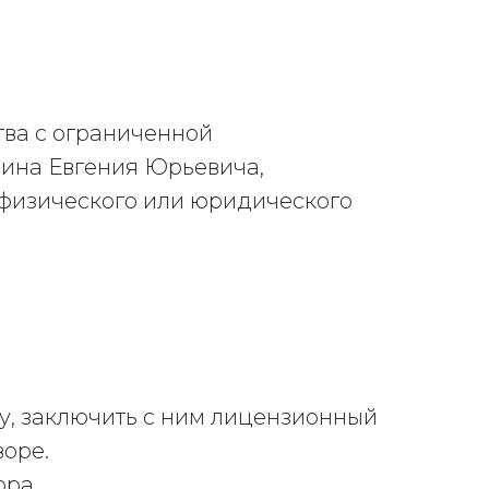
ва с ограниченной
ина Евгения Юрьевича,
 физического или юридического
у, заключить с ним лицензионный
воре.
ора.