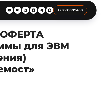
+79581009458
-ОФЕРТА
аммы для ЭВМ
ения)
емост»