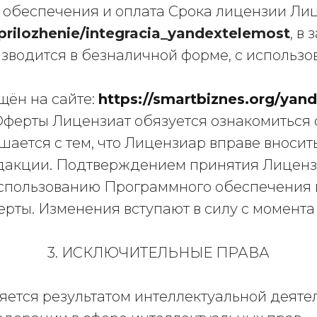
 обеспечения и оплата Срока лицензии Ли
/prilozhenie/integracia_yandextelemost
, в
зводится в безналичной форме, с использо
ещён на сайте:
https://smartbiznes.org/yan
Оферты Лицензиат обязуется ознакомиться 
ашается с тем, что Лицензиар вправе вноси
едакции. Подтверждением принятия Лиценз
использованию Программного обеспечения 
рты. Изменения вступают в силу с момент
3. ИСКЛЮЧИТЕЛЬНЫЕ ПРАВА
ляется результатом интеллектуальной деят