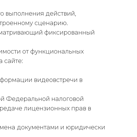
го выполнения действий,
троенному сценарию.
дусматривающий фиксированный
симости от функциональных
 сайте:
нформации видеовстречи в
ной Федеральной налоговой
редаче лицензионных прав в
обмена документами и юридически