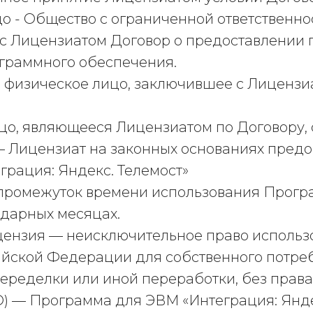
цо - Общество с ограниченной ответствен
Лицензиатом Договор о предоставлении пр
граммного обеспечения.
и физическое лицо, заключившее с Лицензи
ицо, являющееся Лицензиатом по Договору,
– Лицензиат на законных основаниях предо
рация: Яндекс. Телемост»
й промежуток времени использования Прог
ндарных месяцах.
ицензия — неисключительное право исполь
ийской Федерации для собственного потр
еределки или иной переработки, без права
О) — Программа для ЭВМ «Интеграция: Янде