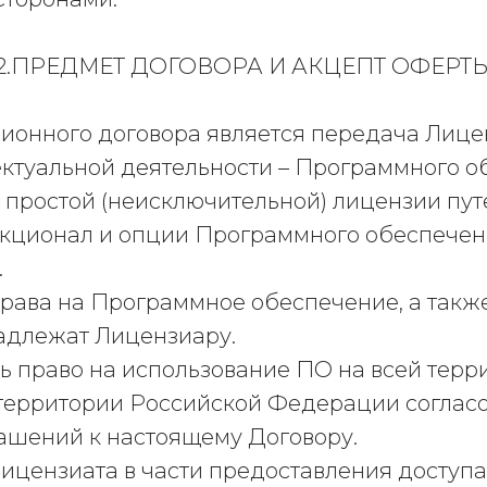
2.ПРЕДМЕТ ДОГОВОРА И АКЦЕПТ ОФЕРТ
зионного договора является передача Лиц
ектуальной деятельности – Программного о
х простой (неисключительной) лицензии пут
ционал и опции Программного обеспечени
.
 права на Программное обеспечение, а та
адлежат Лицензиару.
ять право на использование ПО на всей тер
территории Российской Федерации согласо
ашений к настоящему Договору.
 Лицензиата в части предоставления досту