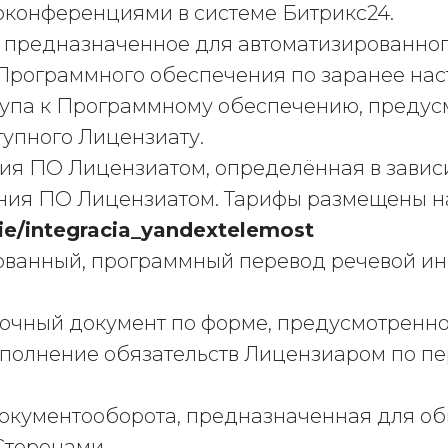
оконференциями в системе Битрикс24.
о, предназначенное для автоматизированно
рограммного обеспечения по заранее нас
доступа к Программному обеспечению, пре
упного Лицензиату.
вания ПО Лицензиатом, определённая в зави
ния ПО Лицензиатом. Тарифы размещены на
nie/integracia_yandextelemost
ированный, программный перевод речевой и
аточный документ по форме, предусмотрен
олнение обязательств Лицензиаром по пе
о документооборота, предназначенная для 
торонами.