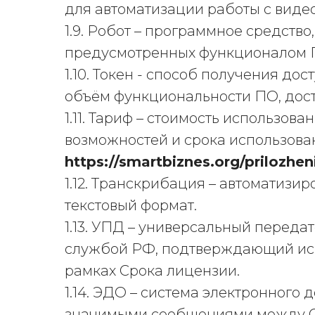
для автоматизации работы с виде
1.9. Робот – программное средств
предусмотренных функционалом П
1.10. Токен - способ получения 
объём функциональности ПО, дост
1.11. Тариф – стоимость использо
возможностей и срока использова
https://smartbiznes.org/prilozhe
1.12. Транскрибация – автоматиз
текстовый формат.
1.13. УПД – универсальный перед
службой РФ, подтверждающий исп
рамках Срока лицензии.
1.14. ЭДО – система электронног
значимыми сообщениями между С