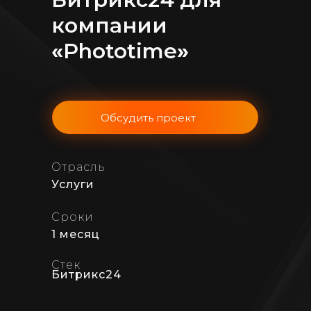
компании
«
Phototime
»
Обсудить проект
Отрасль
Услуги
Сроки
1 месяц
Стек
Битрикс24