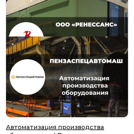
Автоматизация компании фотоуслуг
| Фототайм
Читать кейс
Автоматизация HR-процессов в
Битрикс24 и медицинские клиники |
Новолазер
Читать кейс
Цифровизация мебельной компании
| Ренессанс
Читать кейс
Автоматизация производства