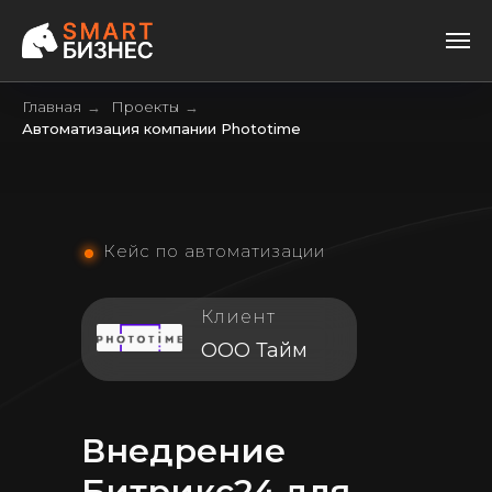
Главная
Проекты
→
→
Автоматизация компании Phototime
Кейс по автоматизации
Клиент
ООО Тайм
Внедрение
Битрикс24 для