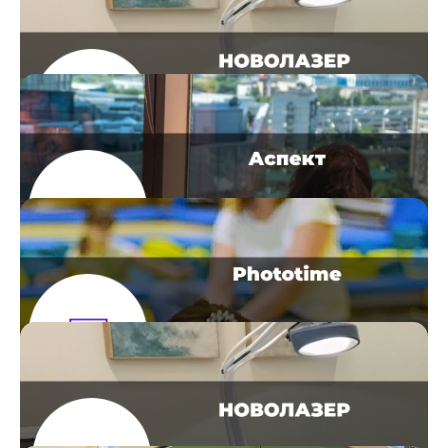
Разработка чат-бота открытых
линий | Пензаспецавтомаш
Читать кейс
Автоматизация закупок | Новолазер
Читать кейс
Автоматизация консалтингового
агентства | Аспект
Читать кейс