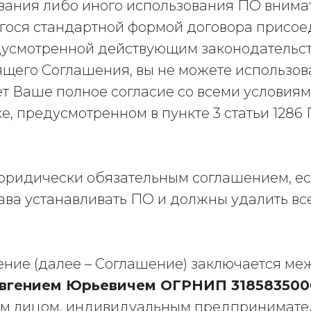
вания либо иного использования ПО внима
гося стандартной формой договора присое
дусмотренной действующим законодательс
ящего Соглашения, вы не можете использова
т Ваше полное согласие со всеми условиям
, предусмотренном в пункте 3 статьи 1286
ридически обязательным соглашением, есл
рава устанавливать ПО и должны удалить вс
ние (далее – Соглашение) заключается м
вгением Юрьевичем ОГРНИП 31858350
м лицом, индивидуальным предпринимател