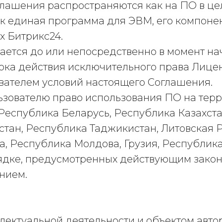
глашения распространяются как на ПО в цел
к единая программа для ЭВМ, его компонен
х Битрикс24.
чается до или непосредственно в момент н
рока действия исключительного права Лице
ателем условий настоящего Соглашения.
льзователю право использования ПО на тер
Республика Беларусь, Республика Казахста
стан, Республика Таджикистан, Литовская 
а, Республика Молдова, Грузия, Республик
рядке, предусмотренных действующим зако
нием.
еллектуальной деятельности и объектом авт