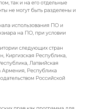
ом, так и на его отдельные
ты не могут быть разделены и
ачала использования ПО и
нзиара на ПО, при условии
ритории следующих стран
н, Киргизская Республика,
Республика, Латвийская
а Армения, Республика
нодательством Российской
орских прав как программа для