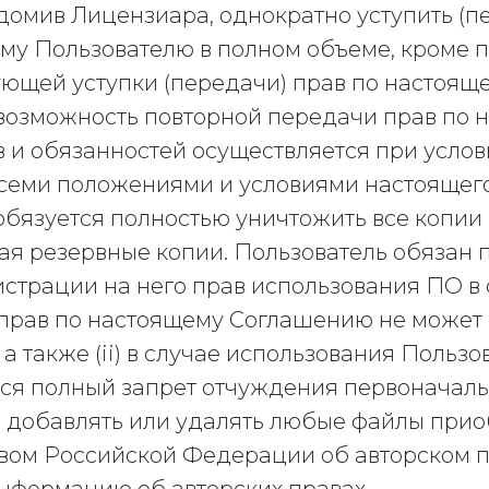
ведомив Лицензиара, однократно уступить (п
му Пользователю в полном объеме, кроме 
ующей уступки (передачи) прав по настоя
 возможность повторной передачи прав по
в и обязанностей осуществляется при усло
 всеми положениями и условиями настоящег
обязуется полностью уничтожить все копии
ая резервные копии. Пользователь обязан
истрации на него прав использования ПО в 
 прав по настоящему Соглашению не может б
 а также (ii) в случае использования Польз
тся полный запрет отчуждения первоначал
ь, добавлять или удалять любые файлы прио
вом Российской Федерации об авторском п