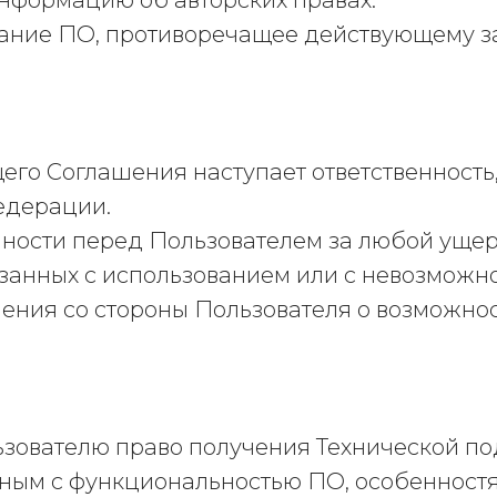
информацию об авторских правах.
вание ПО, противоречащее действующему з
щего Соглашения наступает ответственност
едерации.
венности перед Пользователем за любой уще
анных с использованием или с невозможно
ения со стороны Пользователя о возможнос
льзователю право получения Технической п
нным с функциональностью ПО, особенностя